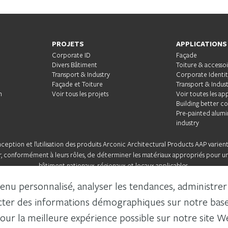
PROJETS
APPLICATIONS
Corporate ID
Façade
Divers Bâtiment
Toiture & accessoi
Transport & Industry
Corporate Identi
Façade et Toiture
Transport & Indust
m
Voir tous les projets
Voir toutes les ap
Building better c
Pre-painted alumi
industry
nception et l’utilisation des produits Arconic Architectural Products AAP varien
teur, conformément à leurs rôles, de déterminer les matériaux appropriés pour 
bâtiment nationaux, régionaux et locaux applicables.
nu personnalisé, analyser les tendances, administrer le
ecter des informations démographiques sur notre base 
our la meilleure expérience possible sur notre site 
CONIC.COM
COOKIE SETTINGS