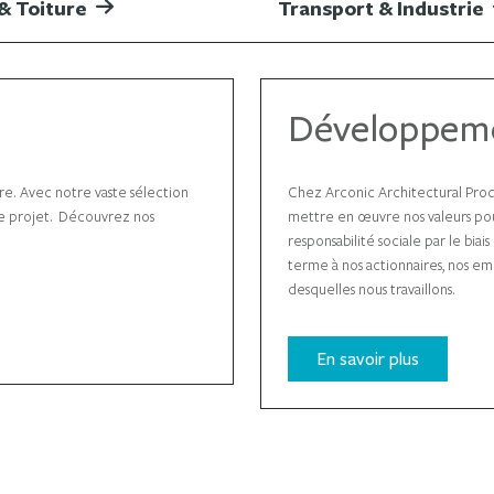
& Toiture
Transport & Industrie
Développeme
re. Avec notre vaste sélection
Chez Arconic Architectural Pro
tre projet. Découvrez nos
mettre en œu
vr
e nos valeurs po
responsabilité sociale par le biai
terme à nos actionnaires, nos emp
desquelles nous travaillons.
En savoir plus