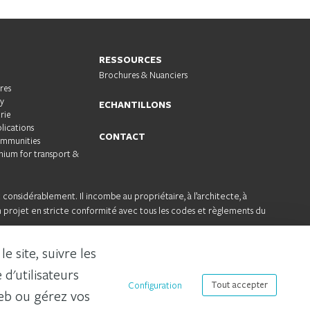
RESSOURCES
Brochures & Nuanciers
res
ty
ECHANTILLONS
rie
plications
CONTACT
ommunities
nium for transport &
t considérablement. Il incombe au propriétaire, à l’architecte, à
un projet en stricte conformité avec tous les codes et règlements du
 site, suivre les
A propos de nous
Développement durable
Carrières
d'utilisateurs
Configuration
Tout accepter
Web ou gérez vos