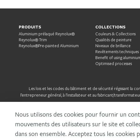
PRODUITS
COLLECTIONS
Aluminium prélaqué Reynolux®
Couleurs & Collections
Reynolux® Trim
Qualités de peinture
Reynolux®Pre-painted Aluminium
Niveaux de brillance
Revêtements techniques
Benefit of using aluminiu
Optimised processes
Les lois et les codes du bâtiment et de sécurité régissant la co
l’entrepreneur général, à l’installateur et au fabricant/transforma
Nous utilisons des cookies pour fournir un conte
mouvements des utilisateurs sur le site et coll
dans son ensemble. Acceptez tous les cookies p
MENTIONS LEGALES
POLITIQUE DE CONFIDENTIALITÉ
AR