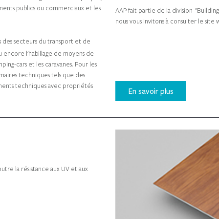
nnent à un large éventail de projets,
âtiments publics ou commerciaux et les
AAP fait partie de la division "Buildi
nous vous invitons à consulter le sit
 des secteurs du transport et de
, ou encore l'habillage de moyens de
ing-cars et les caravanes. Pour les
maires techniques tels que des
ements techniques avec propriétés
En savoir plus
utre la résistance aux UV et aux