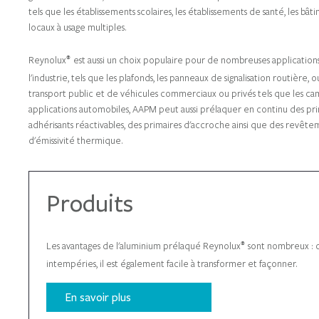
gamme de teintes, finitions et dimensions. Nos produits innovants convie
tels que les établissements scolaires, les établissements de santé, les b
locaux à usage multiples.
Reynolux
est aussi un choix populaire pour de nombreuses applications
®
l'industrie, tels que les plafonds, les panneaux de signalisation routière
transport public et de véhicules commerciaux ou privés tels que les camp
applications automobiles, AAPM peut aussi prélaquer en continu des pri
adhérisants réactivables, des primaires d'accroche ainsi que des revêt
d'émissivité thermique.
Produits
Les avantages de l'aluminium prélaqué Reynolux
sont nombreux : o
®
intempéries, il est également facile à transformer et façonner.
En savoir plus