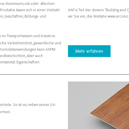
ere Aluminiumcoils oder -Blechen
rodukte lassen sich in einer Vielzahl
AAP is Teil der division "Building a
, Geschäften, Bildungs- und
wir Sie ein, die Website www.arconi
n im Transportwesen und Industrie.
che Verkehrsmittel, gewerbliche und
r Automobilanwendungen kann AAPM
Mehr erfahren
bandbeschichten, aber auch
ssivität Eigenschaften.
teile. So ist es, neben seiner UV-
formen.