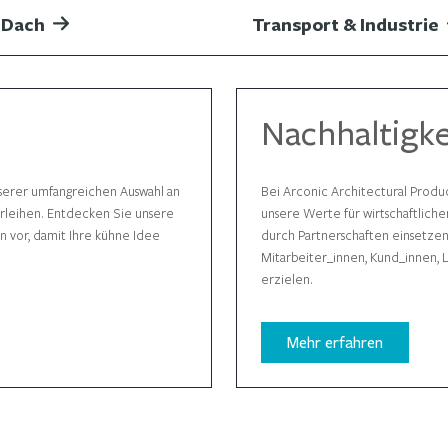
 Dach
Transport & Industrie
Nachhaltigke
serer umfangreichen Auswahl an
Bei Arconic Architectural Produc
erleihen. Entdecken Sie unsere
unsere Werte für wirtschaftlich
n vor, damit Ihre kühne Idee
durch Partnerschaften einsetzen, 
Mitarbeiter_innen, Kund_innen, L
erzielen.
Mehr erfahren