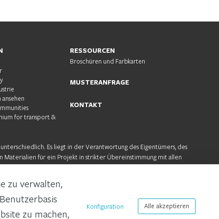
N
RESSOURCEN
Broschüren und Farbkarten
r
ty
MUSTERANFRAGE
ustrie
 ansehen
KONTAKT
ommunities
nium for transport &
unterschiedlich. Es liegt in der Verantwortung des Eigentümers, des
 Materialien für ein Projekt in strikter Übereinstimmung mit allen
stimmen.
te zu verwalten,
Über Uns
Nachhaltigkeit
Karriere
Benutzerbasis
Konfiguration
Alle akzeptieren
ebsite zu machen,