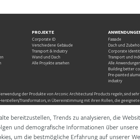
PROJEKTE
ANWENDUNGE
Corporate ID
Fassade
Verschiedene Gebäude
Dach und Zubehö
Transport & Industry
Corporate Identi
en
Wand und Dach
Transport und Ind
m
Alle Projekte ansehen
Alle Anwendungen
Building better c
Pre-painted alumi
industry
Verwendung der Produkte von Arconic Architectural Products regeln, sind sehr 
erstellers/Transformators, in Übereinstimmung mit ihren Rollen, die geeigneten
en nationalen, regionalen und lokalen Bauvorschriften und Vorschriften zu be
te bereitzustellen, Trends zu analysieren, die Websi
lgen und demografische Informationen über unsere 
okies, um die bestmögliche Erfahrung auf unserer W