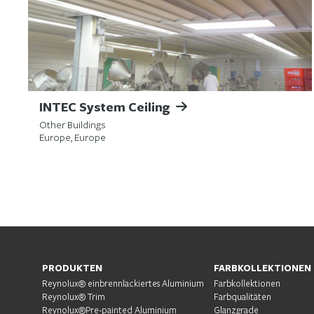
INTEC System Ceiling
Other Buildings
Europe, Europe
PRODUKTEN
FARBKOLLEKTIONEN
Reynolux® einbrennlackiertes Aluminium
Farbkollektionen
Reynolux® Trim
Farbqualitäten
Reynolux®Pre-painted Aluminium
Glanzgrade