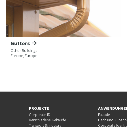
Gutters
Other Buildings
Europe, Europe
PROJEKTE
ANWENDUNGE
Corporate ID
Fassade
Verschiedene Gebäude
Dach und Zubehö
Transport & Industry
Corporate Identi