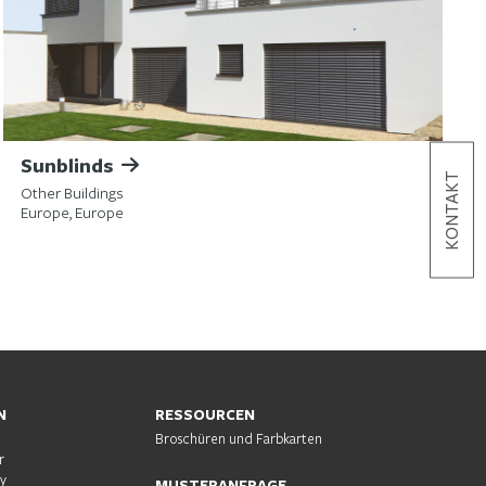
Sunblinds
KONTAKT
Other Buildings
Europe, Europe
N
RESSOURCEN
Broschüren und Farbkarten
r
ty
MUSTERANFRAGE