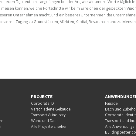
rd jeden Tag deutlich – angefangen bei der Art, wie wir unsere Werte täglich le
 wir messen können, welche Fortschritte wir beim Erreichen der gesteckten Visi
m besseren Unternehmen macht, und ein besseres Unternehmen das Unternehmen
besseren Zugang zu Grundstücken, Märkten, Kapital, Ressourcen und zu Mensch
PROJEKTE
ANWENDUNGE
Corporate ID
Fassade
Verschiedene Gebäude
Dach und Zubehö
Transport & Industry
Corporate Identi
en
Wand und Dach
Transport und Ind
m
Alle Projekte ansehen
Alle Anwendungen
Building better c