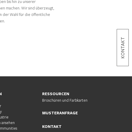
ben bis hin zu unserer
onen machen. Wir sind überzeugt,
 der Wahl für die öffentliche
en.
KONTAKT
N
RESSOURCEN
Broschüren und Farbkarten
r
ty
MUSTERANFRAGE
ustrie
 ansehen
KONTAKT
ommunities