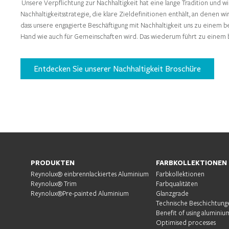
Unsere Verpflichtung zur Nachhaltigkeit hat eine lange Tradition und wi
Nachhaltigkeitsstrategie, die klare Zieldefinitionen enthält, an denen
dass unsere engagierte Beschäftigung mit Nachhaltigkeit uns zu eine
Hand wie auch für Gemeinschaften wird. Das wiederum führt zu einem 
Entdecken Sie unserer Nachhaltigkeit Broschüre
PRODUKTEN
FARBKOLLEKTIONEN
Reynolux® einbrennlackiertes Aluminium
Farbkollektionen
Reynolux® Trim
Farbqualitäten
Reynolux®Pre-painted Aluminium
Glanzgrade
Technische Beschichtung
Benefit of using aluminiu
Optimised processes